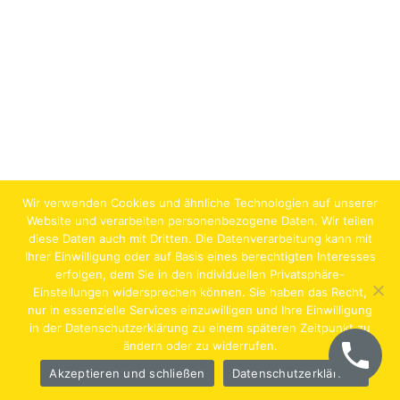
Wir verwenden Cookies und ähnliche Technologien auf unserer
Website und verarbeiten personenbezogene Daten. Wir teilen
diese Daten auch mit Dritten. Die Datenverarbeitung kann mit
Ihrer Einwilligung oder auf Basis eines berechtigten Interesses
erfolgen, dem Sie in den individuellen Privatsphäre-
Jobs
Lehrstellen
Impressum
AGB
Datenschutz
Einstellungen widersprechen können. Sie haben das Recht,
nur in essenzielle Services einzuwilligen und Ihre Einwilligung
Hentschläger Bau GmbH – A-4222 Langenstein,
in der Datenschutzerklärung zu einem späteren Zeitpunkt zu
ändern oder zu widerrufen.
Georgestraße 30
Akzeptieren und schließen
Datenschutzerklärung