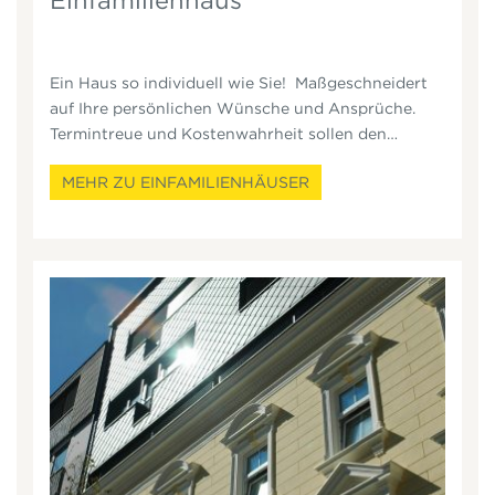
Ein Haus so individuell wie Sie! Maßgeschneidert
auf Ihre persönlichen Wünsche und Ansprüche.
Termintreue und Kostenwahrheit sollen den
künftigen Nutzern den schnellsten Weg zum neuen
MEHR ZU EINFAMILIENHÄUSER
Eigenheim ebnen sowie richtige Koordination und
Auskunft über die passende Materialwahl.