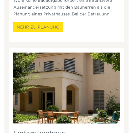
Wohl keine Bauaufgabe fordert eine intensivere
Auseinandersetzung mit den Bauherren als die
Planung eines Privathauses. Bei der Betreuung
unserer Kunden auf deren individuelle Bedürfnisse
MEHR ZU PLANUNG
Rücksicht zu nehmen und den gesamten Bauablauf
in geordnete, zuverlässige Bahnen zu bringen – das
sehen wir als oberste Prämisse.
Einfamilienhaus