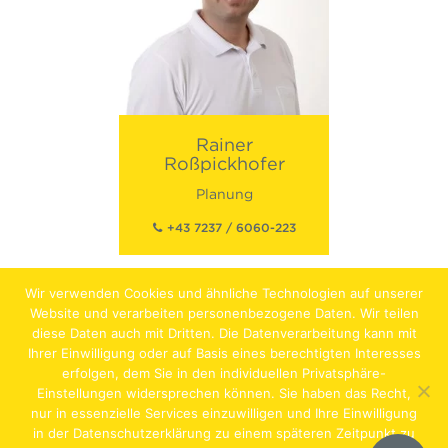
Rainer
Roßpickhofer
Planung
+43 7237 / 6060-223
Wir verwenden Cookies und ähnliche Technologien auf unserer
Website und verarbeiten personenbezogene Daten. Wir teilen
diese Daten auch mit Dritten. Die Datenverarbeitung kann mit
Ihrer Einwilligung oder auf Basis eines berechtigten Interesses
erfolgen, dem Sie in den individuellen Privatsphäre-
Jobs
Lehrstellen
Impressum
AGB
Datenschutz
Einstellungen widersprechen können. Sie haben das Recht,
nur in essenzielle Services einzuwilligen und Ihre Einwilligung
Hentschläger Bau GmbH – A-4222 Langenstein,
in der Datenschutzerklärung zu einem späteren Zeitpunkt zu