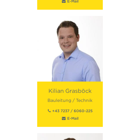
E-Mail
Kilian
Grasböck
Bauleitung / Technik
+43 7237 / 6060-225
E-Mail