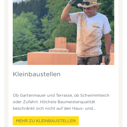
Kleinbaustellen
Ob Gartenmauer und Terrasse, ob Schwimmteich
oder Zufahrt. Höchste Baumeisterqualität
beschränkt sich nicht auf den Haus- und
Industriebau. Auch kleinere Bauvorhaben werden
Die Liebe zum Detail und die Auswahl der richtigen
MEHR ZU KLEINBAUSTELLEN
von uns optimal umgesetzt.
Materialien erhöhen die optimale Gestaltung.