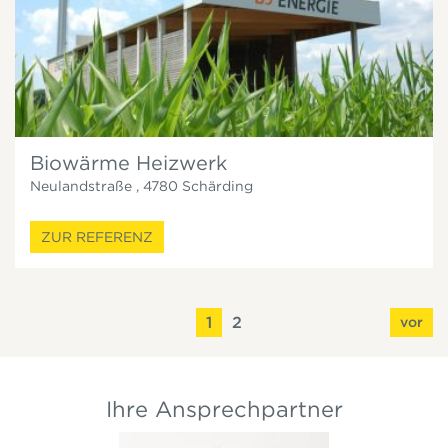
Biowärme Heizwerk
Neulandstraße
,
4780
Schärding
ZUR REFERENZ
1
2
vor
Ihre Ansprechpartner