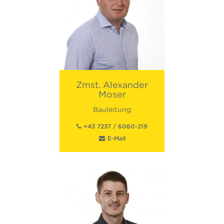
Zmst.
Alexander
Moser
Bauleitung
+43 7237 / 6060-219
E-Mail