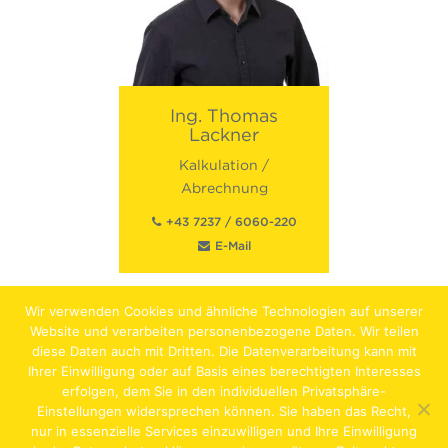
Ing.
Thomas
Lackner
Kalkulation /
Abrechnung
+43 7237 / 6060-220
E-Mail
Wir verwenden Cookies und ähnliche Technologien auf unserer
Website und verarbeiten personenbezogene Daten. Wir teilen
diese Daten auch mit Dritten. Die Datenverarbeitung kann mit
Ihrer Einwilligung oder auf Basis eines berechtigten Interesses
erfolgen, dem Sie in den individuellen Privatsphäre-
Jobs
Lehrstellen
Impressum
AGB
Datenschutz
Einstellungen widersprechen können. Sie haben das Recht,
nur in essenzielle Services einzuwilligen und Ihre Einwilligung