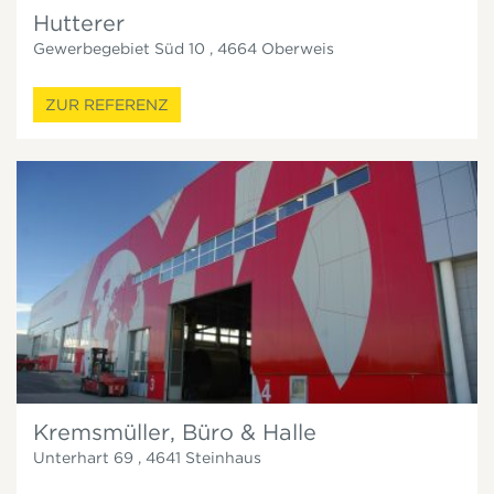
Hutterer
Gewerbegebiet Süd 10
,
4664
Oberweis
ZUR REFERENZ
Kremsmüller, Büro & Halle
Unterhart 69
,
4641
Steinhaus