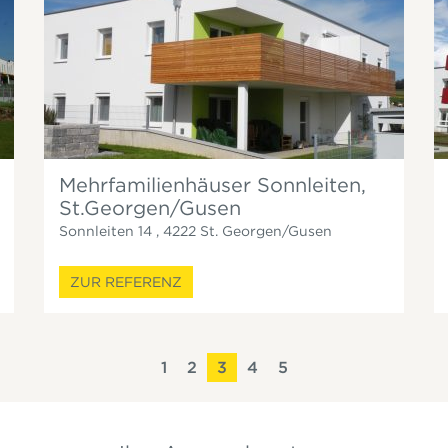
Mehrfamilienhäuser Sonnleiten,
St.Georgen/Gusen
Sonnleiten 14
,
4222
St. Georgen/Gusen
ZUR REFERENZ
1
2
3
4
5