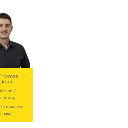
Thomas
ckner
lation /
echnung
7 / 6060-220
E-Mail