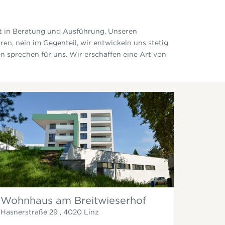
t in Beratung und Ausführung. Unseren
ren, nein im Gegenteil, wir entwickeln uns stetig
 sprechen für uns. Wir erschaffen eine Art von
Wohnhaus am Breitwieserhof
Hasnerstraße 29
,
4020
Linz