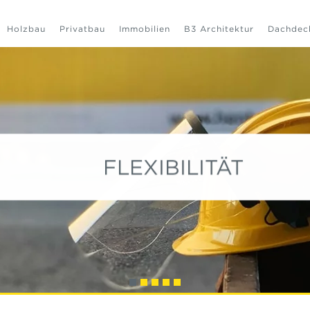
Holzbau
Privatbau
Immobilien
B3 Architektur
Dachdec
FLEXIBILITÄT