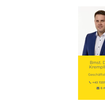
Bmst.
D
Krempl
Geschäfts
+43 723
E-M