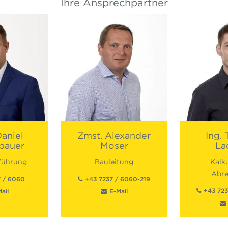
Ihre Ansprechpartner
aniel
Zmst.
Alexander
Ing.
bauer
Moser
La
führung
Bauleitung
Kalku
Abr
7 / 6060
+43 7237 / 6060-219
+43 723
ail
E-Mail