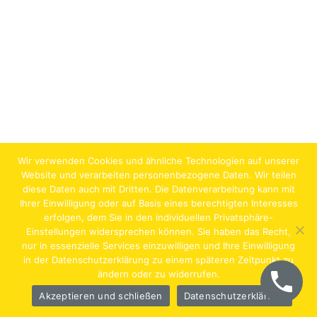
Wir verwenden Cookies und ähnliche Technologien auf unserer
Website und verarbeiten personenbezogene Daten. Wir teilen
diese Daten auch mit Dritten. Die Datenverarbeitung kann mit
Ihrer Einwilligung oder auf Basis eines berechtigten Interesses
erfolgen, dem Sie in den individuellen Privatsphäre-
Jobs
Lehrstellen
Impressum
AGB
Datenschutz
Einstellungen widersprechen können. Sie haben das Recht,
nur in essenzielle Services einzuwilligen und Ihre Einwilligung
Hentschläger Bau GmbH – A-4222 Langenstein,
in der Datenschutzerklärung zu einem späteren Zeitpunkt zu
ändern oder zu widerrufen.
Georgestraße 30
Akzeptieren und schließen
Datenschutzerklärung