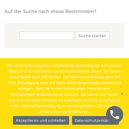
Auf der Suche nach etwas Bestimmtem?
Wir verwenden Cookies und ähnliche Technologien auf unserer
Website und verarbeiten personenbezogene Daten. Wir teilen
diese Daten auch mit Dritten. Die Datenverarbeitung kann mit
Ihrer Einwilligung oder auf Basis eines berechtigten Interesses
erfolgen, dem Sie in den individuellen Privatsphäre-
Jobs
Lehrstellen
Impressum
AGB
Datenschutz
Einstellungen widersprechen können. Sie haben das Recht,
nur in essenzielle Services einzuwilligen und Ihre Einwilligung
Hentschläger Bau GmbH – A-4222 Langenstein,
in der Datenschutzerklärung zu einem späteren Zeitpunkt zu
ändern oder zu widerrufen.
Georgestraße 30
Akzeptieren und schließen
Datenschutzerklärung