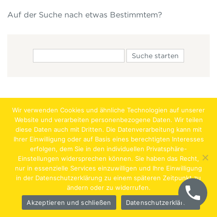
Auf der Suche nach etwas Bestimmtem?
Wir verwenden Cookies und ähnliche Technologien auf unserer
Website und verarbeiten personenbezogene Daten. Wir teilen
diese Daten auch mit Dritten. Die Datenverarbeitung kann mit
Ihrer Einwilligung oder auf Basis eines berechtigten Interesses
erfolgen, dem Sie in den individuellen Privatsphäre-
Jobs
Lehrstellen
Impressum
AGB
Datenschutz
Einstellungen widersprechen können. Sie haben das Recht,
nur in essenzielle Services einzuwilligen und Ihre Einwilligung
Hentschläger Bau GmbH – A-4222 Langenstein,
in der Datenschutzerklärung zu einem späteren Zeitpunkt zu
ändern oder zu widerrufen.
Georgestraße 30
Akzeptieren und schließen
Datenschutzerklärung