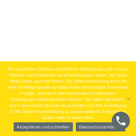
Wir verwenden Cookies und ähnliche Technologien auf unserer
Website und verarbeiten personenbezogene Daten. Wir teilen
diese Daten auch mit Dritten. Die Datenverarbeitung kann mit
Ihrer Einwilligung oder auf Basis eines berechtigten Interesses
erfolgen, dem Sie in den individuellen Privatsphäre-
Jobs
Lehrstellen
Impressum
AGB
Datenschutz
Einstellungen widersprechen können. Sie haben das Recht,
nur in essenzielle Services einzuwilligen und Ihre Einwilligung
Hentschläger Bau GmbH – A-4222 Langenstein,
in der Datenschutzerklärung zu einem späteren Zeitpunkt zu
ändern oder zu widerrufen.
Georgestraße 30
Akzeptieren und schließen
Datenschutzerklärung