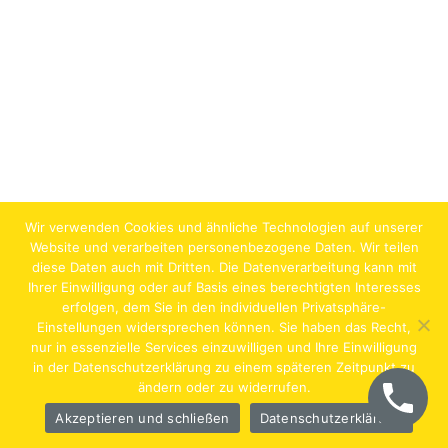
Wir verwenden Cookies und ähnliche Technologien auf unserer
Website und verarbeiten personenbezogene Daten. Wir teilen
diese Daten auch mit Dritten. Die Datenverarbeitung kann mit
Ihrer Einwilligung oder auf Basis eines berechtigten Interesses
erfolgen, dem Sie in den individuellen Privatsphäre-
Jobs
Lehrstellen
Impressum
AGB
Datenschutz
Einstellungen widersprechen können. Sie haben das Recht,
nur in essenzielle Services einzuwilligen und Ihre Einwilligung
Hentschläger Bau GmbH – A-4222 Langenstein,
in der Datenschutzerklärung zu einem späteren Zeitpunkt zu
ändern oder zu widerrufen.
Georgestraße 30
Akzeptieren und schließen
Datenschutzerklärung