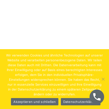
Wir verwenden Cookies und ähnliche Technologien auf unserer
Website und verarbeiten personenbezogene Daten. Wir teilen
diese Daten auch mit Dritten. Die Datenverarbeitung kann mit
Ihrer Einwilligung oder auf Basis eines berechtigten Interesses
erfolgen, dem Sie in den individuellen Privatsphäre-
Jobs
Lehrstellen
Impressum
AGB
Datenschutz
Einstellungen widersprechen können. Sie haben das Recht,
nur in essenzielle Services einzuwilligen und Ihre Einwilligung
Hentschläger Bau GmbH – A-4222 Langenstein,
in der Datenschutzerklärung zu einem späteren Zeitpunkt zu
ändern oder zu widerrufen.
Georgestraße 30
Akzeptieren und schließen
Datenschutzerklärung