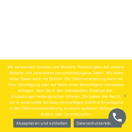
Wir verwenden Cookies und ähnliche Technologien auf unserer
Website und verarbeiten personenbezogene Daten. Wir teilen
diese Daten auch mit Dritten. Die Datenverarbeitung kann mit
Ihrer Einwilligung oder auf Basis eines berechtigten Interesses
erfolgen, dem Sie in den individuellen Privatsphäre-
Jobs
Lehrstellen
Impressum
AGB
Datenschutz
Einstellungen widersprechen können. Sie haben das Recht,
nur in essenzielle Services einzuwilligen und Ihre Einwilligung
Hentschläger Bau GmbH – A-4222 Langenstein,
in der Datenschutzerklärung zu einem späteren Zeitpunkt zu
ändern oder zu widerrufen.
Georgestraße 30
Akzeptieren und schließen
Datenschutzerklärung