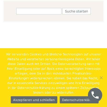
Wir verwenden Cookies und ähnliche Technologien auf unserer
Website und verarbeiten personenbezogene Daten. Wir teilen
diese Daten auch mit Dritten. Die Datenverarbeitung kann mit
Ihrer Einwilligung oder auf Basis eines berechtigten Interesses
erfolgen, dem Sie in den individuellen Privatsphäre-
Jobs
Lehrstellen
Impressum
AGB
Datenschutz
Einstellungen widersprechen können. Sie haben das Recht,
nur in essenzielle Services einzuwilligen und Ihre Einwilligung
Hentschläger Bau GmbH – A-4222 Langenstein,
in der Datenschutzerklärung zu einem späteren Zeitpunkt zu
ändern oder zu widerrufen.
Georgestraße 30
Akzeptieren und schließen
Datenschutzerklärung