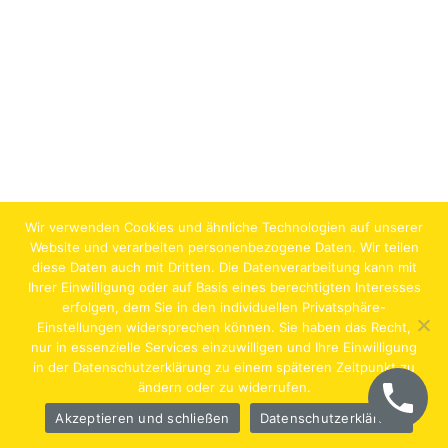
Wir verwenden Cookies und ähnliche Technologien auf unserer
Website und verarbeiten personenbezogene Daten. Wir teilen
diese Daten auch mit Dritten. Die Datenverarbeitung kann mit
Ihrer Einwilligung oder auf Basis eines berechtigten Interesses
erfolgen, dem Sie in den individuellen Privatsphäre-
Jobs
Lehrstellen
Impressum
AGB
Datenschutz
Einstellungen widersprechen können. Sie haben das Recht,
nur in essenzielle Services einzuwilligen und Ihre Einwilligung
Hentschläger Bau GmbH – A-4222 Langenstein,
in der Datenschutzerklärung zu einem späteren Zeitpunkt zu
ändern oder zu widerrufen.
Georgestraße 30
Akzeptieren und schließen
Datenschutzerklärung