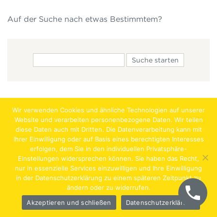
Auf der Suche nach etwas Bestimmtem?
Wir verwenden Cookies und ähnliche Technologien auf unserer
Website und verarbeiten personenbezogene Daten. Wir teilen
diese Daten auch mit Dritten. Die Datenverarbeitung kann mit
Ihrer Einwilligung oder auf Basis eines berechtigten Interesses
erfolgen, dem Sie in den individuellen Privatsphäre-
Jobs
Lehrstellen
Impressum
AGB
Datenschutz
Einstellungen widersprechen können. Sie haben das Recht,
nur in essenzielle Services einzuwilligen und Ihre Einwilligung
Hentschläger Bau GmbH – A-4222 Langenstein,
in der Datenschutzerklärung zu einem späteren Zeitpunkt zu
ändern oder zu widerrufen.
Georgestraße 30
Akzeptieren und schließen
Datenschutzerklärung