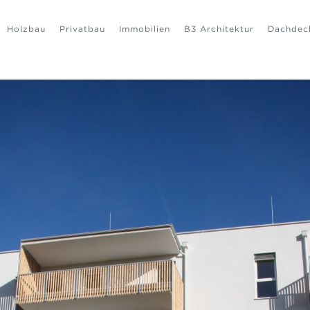
Holzbau
Privatbau
Immobilien
B3 Architektur
Dachdec