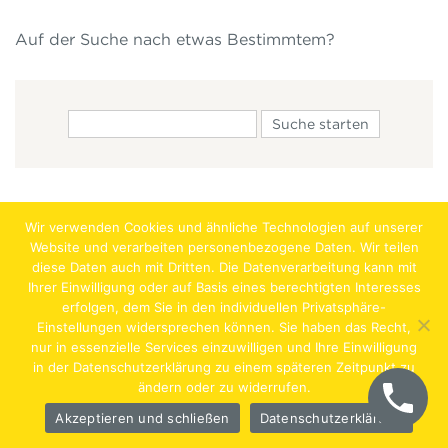
Auf der Suche nach etwas Bestimmtem?
Wir verwenden Cookies und ähnliche Technologien auf unserer
Website und verarbeiten personenbezogene Daten. Wir teilen
diese Daten auch mit Dritten. Die Datenverarbeitung kann mit
Ihrer Einwilligung oder auf Basis eines berechtigten Interesses
erfolgen, dem Sie in den individuellen Privatsphäre-
Jobs
Lehrstellen
Impressum
AGB
Datenschutz
Einstellungen widersprechen können. Sie haben das Recht,
nur in essenzielle Services einzuwilligen und Ihre Einwilligung
Hentschläger Bau GmbH – A-4222 Langenstein,
in der Datenschutzerklärung zu einem späteren Zeitpunkt zu
ändern oder zu widerrufen.
Georgestraße 30
Akzeptieren und schließen
Datenschutzerklärung