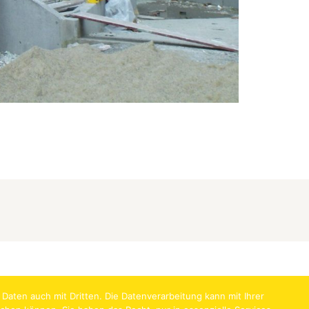
Kontaktieren Sie uns:
office@hentschlaeger.at
aten auch mit Dritten. Die Datenverarbeitung kann mit Ihrer