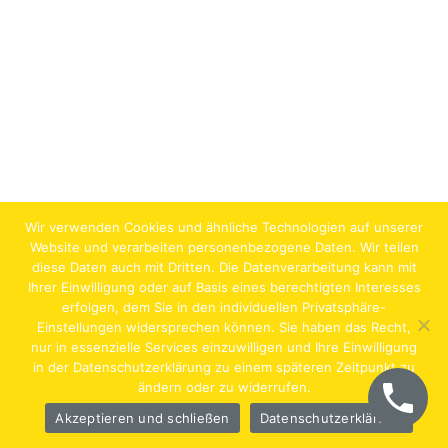
Wir verwenden Cookies und ähnliche Technologien auf unserer
Website und verarbeiten personenbezogene Daten. Wir teilen
diese Daten auch mit Dritten. Die Datenverarbeitung kann mit
Ihrer Einwilligung oder auf Basis eines berechtigten Interesses
erfolgen, dem Sie in den individuellen Privatsphäre-
Jobs
Lehrstellen
Impressum
AGB
Datenschutz
Einstellungen widersprechen können. Sie haben das Recht,
nur in essenzielle Services einzuwilligen und Ihre Einwilligung
Hentschläger Bau GmbH – A-4222 Langenstein,
in der Datenschutzerklärung zu einem späteren Zeitpunkt zu
ändern oder zu widerrufen.
Georgestraße 30
Akzeptieren und schließen
Datenschutzerklärung