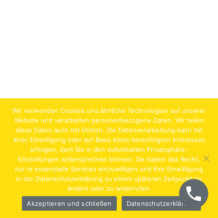
Wir verwenden Cookies und ähnliche Technologien auf unserer
Website und verarbeiten personenbezogene Daten. Wir teilen
diese Daten auch mit Dritten. Die Datenverarbeitung kann mit
Ihrer Einwilligung oder auf Basis eines berechtigten Interesses
erfolgen, dem Sie in den individuellen Privatsphäre-
Jobs
Lehrstellen
Impressum
AGB
Datenschutz
Einstellungen widersprechen können. Sie haben das Recht,
nur in essenzielle Services einzuwilligen und Ihre Einwilligung
Hentschläger Bau GmbH – A-4222 Langenstein,
in der Datenschutzerklärung zu einem späteren Zeitpunkt zu
ändern oder zu widerrufen.
Georgestraße 30
Akzeptieren und schließen
Datenschutzerklärung