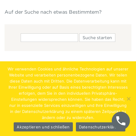
Auf der Suche nach etwas Bestimmtem?
Wir verwenden Cookies und ähnliche Technologien auf unserer
Website und verarbeiten personenbezogene Daten. Wir teilen
diese Daten auch mit Dritten. Die Datenverarbeitung kann mit
Ihrer Einwilligung oder auf Basis eines berechtigten Interesses
erfolgen, dem Sie in den individuellen Privatsphäre-
Jobs
Lehrstellen
Impressum
AGB
Datenschutz
Einstellungen widersprechen können. Sie haben das Recht,
nur in essenzielle Services einzuwilligen und Ihre Einwilligung
Hentschläger Bau GmbH – A-4222 Langenstein,
in der Datenschutzerklärung zu einem späteren Zeitpunkt zu
ändern oder zu widerrufen.
Georgestraße 30
Akzeptieren und schließen
Datenschutzerklärung