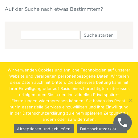
Auf der Suche nach etwas Bestimmtem?
Wir verwenden Cookies und ähnliche Technologien auf unserer
Website und verarbeiten personenbezogene Daten. Wir teilen
diese Daten auch mit Dritten. Die Datenverarbeitung kann mit
Ihrer Einwilligung oder auf Basis eines berechtigten Interesses
erfolgen, dem Sie in den individuellen Privatsphäre-
Jobs
Lehrstellen
Impressum
AGB
Datenschutz
Einstellungen widersprechen können. Sie haben das Recht,
nur in essenzielle Services einzuwilligen und Ihre Einwilligung
Hentschläger Bau GmbH – A-4222 Langenstein,
in der Datenschutzerklärung zu einem späteren Zeitpunkt zu
ändern oder zu widerrufen.
Georgestraße 30
Akzeptieren und schließen
Datenschutzerklärung