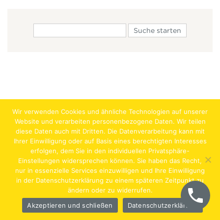
Wir verwenden Cookies und ähnliche Technologien auf unserer
Website und verarbeiten personenbezogene Daten. Wir teilen
diese Daten auch mit Dritten. Die Datenverarbeitung kann mit
Ihrer Einwilligung oder auf Basis eines berechtigten Interesses
erfolgen, dem Sie in den individuellen Privatsphäre-
Jobs
Lehrstellen
Impressum
AGB
Datenschutz
Einstellungen widersprechen können. Sie haben das Recht,
nur in essenzielle Services einzuwilligen und Ihre Einwilligung
Hentschläger Bau GmbH – A-4222 Langenstein,
in der Datenschutzerklärung zu einem späteren Zeitpunkt zu
ändern oder zu widerrufen.
Georgestraße 30
Akzeptieren und schließen
Datenschutzerklärung