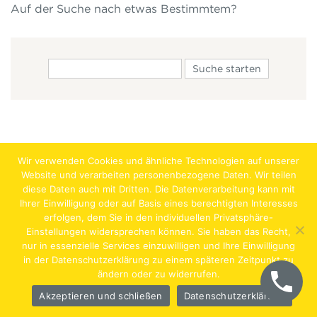
Auf der Suche nach etwas Bestimmtem?
Wir verwenden Cookies und ähnliche Technologien auf unserer
Website und verarbeiten personenbezogene Daten. Wir teilen
diese Daten auch mit Dritten. Die Datenverarbeitung kann mit
Ihrer Einwilligung oder auf Basis eines berechtigten Interesses
erfolgen, dem Sie in den individuellen Privatsphäre-
Jobs
Lehrstellen
Impressum
AGB
Datenschutz
Einstellungen widersprechen können. Sie haben das Recht,
nur in essenzielle Services einzuwilligen und Ihre Einwilligung
Hentschläger Bau GmbH – A-4222 Langenstein,
in der Datenschutzerklärung zu einem späteren Zeitpunkt zu
ändern oder zu widerrufen.
Georgestraße 30
Akzeptieren und schließen
Datenschutzerklärung