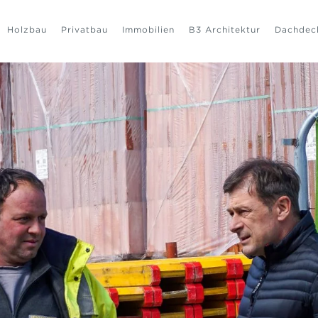
Holzbau
Privatbau
Immobilien
B3 Architektur
Dachdec