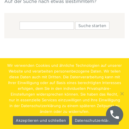
Auf der Suche nach etwas Bestimmtem?
Wir verwenden Cookies und ähnliche Technologien auf unserer
Website und verarbeiten personenbezogene Daten. Wir teilen
diese Daten auch mit Dritten. Die Datenverarbeitung kann mit
Ihrer Einwilligung oder auf Basis eines berechtigten Interesses
erfolgen, dem Sie in den individuellen Privatsphäre-
Jobs
Lehrstellen
Impressum
AGB
Datenschutz
Einstellungen widersprechen können. Sie haben das Recht,
nur in essenzielle Services einzuwilligen und Ihre Einwilligung
Hentschläger Bau GmbH – A-4222 Langenstein,
in der Datenschutzerklärung zu einem späteren Zeitpunkt zu
ändern oder zu widerrufen.
Georgestraße 30
Akzeptieren und schließen
Datenschutzerklärung