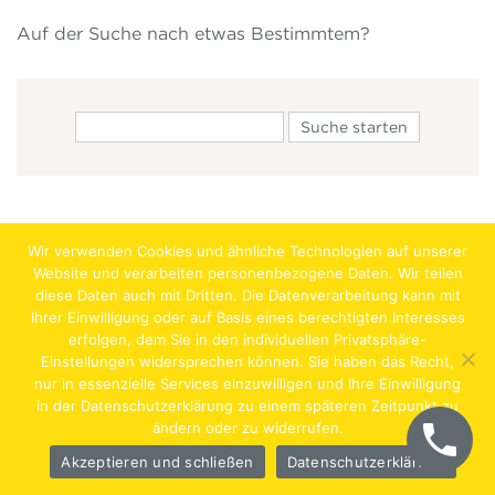
Auf der Suche nach etwas Bestimmtem?
Wir verwenden Cookies und ähnliche Technologien auf unserer
Website und verarbeiten personenbezogene Daten. Wir teilen
diese Daten auch mit Dritten. Die Datenverarbeitung kann mit
Ihrer Einwilligung oder auf Basis eines berechtigten Interesses
erfolgen, dem Sie in den individuellen Privatsphäre-
Jobs
Lehrstellen
Impressum
AGB
Datenschutz
Einstellungen widersprechen können. Sie haben das Recht,
nur in essenzielle Services einzuwilligen und Ihre Einwilligung
Hentschläger Bau GmbH – A-4222 Langenstein,
in der Datenschutzerklärung zu einem späteren Zeitpunkt zu
ändern oder zu widerrufen.
Georgestraße 30
Akzeptieren und schließen
Datenschutzerklärung