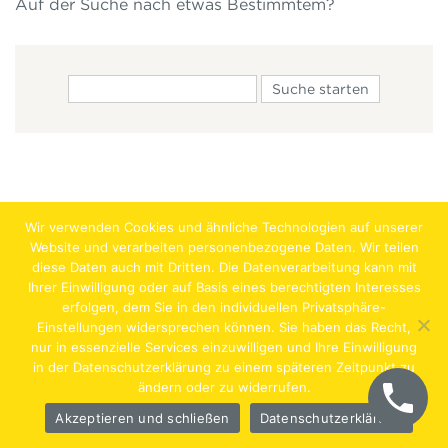
Auf der Suche nach etwas Bestimmtem?
Wir verwenden Cookies und ähnliche Technologien auf unserer
Website und verarbeiten personenbezogene Daten. Wir teilen
diese Daten auch mit Dritten. Die Datenverarbeitung kann mit
Ihrer Einwilligung oder auf Basis eines berechtigten Interesses
erfolgen, dem Sie in den individuellen Privatsphäre-
Jobs
Lehrstellen
Impressum
AGB
Datenschutz
Einstellungen widersprechen können. Sie haben das Recht,
nur in essenzielle Services einzuwilligen und Ihre Einwilligung
Hentschläger Bau GmbH – A-4222 Langenstein,
in der Datenschutzerklärung zu einem späteren Zeitpunkt zu
ändern oder zu widerrufen.
Georgestraße 30
Akzeptieren und schließen
Datenschutzerklärung