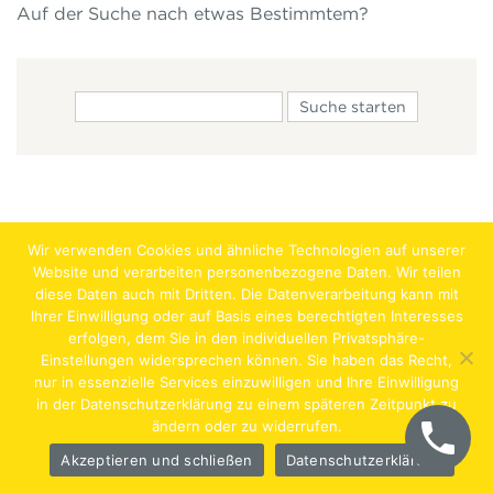
Auf der Suche nach etwas Bestimmtem?
Wir verwenden Cookies und ähnliche Technologien auf unserer
Website und verarbeiten personenbezogene Daten. Wir teilen
diese Daten auch mit Dritten. Die Datenverarbeitung kann mit
Ihrer Einwilligung oder auf Basis eines berechtigten Interesses
erfolgen, dem Sie in den individuellen Privatsphäre-
Jobs
Lehrstellen
Impressum
AGB
Datenschutz
Einstellungen widersprechen können. Sie haben das Recht,
nur in essenzielle Services einzuwilligen und Ihre Einwilligung
Hentschläger Bau GmbH – A-4222 Langenstein,
in der Datenschutzerklärung zu einem späteren Zeitpunkt zu
ändern oder zu widerrufen.
Georgestraße 30
Akzeptieren und schließen
Datenschutzerklärung