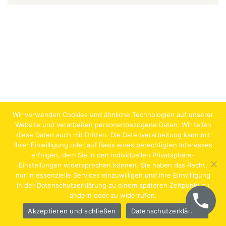
Wir verwenden Cookies und ähnliche Technologien auf unserer
Website und verarbeiten personenbezogene Daten. Wir teilen
diese Daten auch mit Dritten. Die Datenverarbeitung kann mit
Ihrer Einwilligung oder auf Basis eines berechtigten Interesses
erfolgen, dem Sie in den individuellen Privatsphäre-
Jobs
Lehrstellen
Impressum
AGB
Datenschutz
Einstellungen widersprechen können. Sie haben das Recht,
nur in essenzielle Services einzuwilligen und Ihre Einwilligung
Hentschläger Bau GmbH – A-4222 Langenstein,
in der Datenschutzerklärung zu einem späteren Zeitpunkt zu
ändern oder zu widerrufen.
Georgestraße 30
Akzeptieren und schließen
Datenschutzerklärung