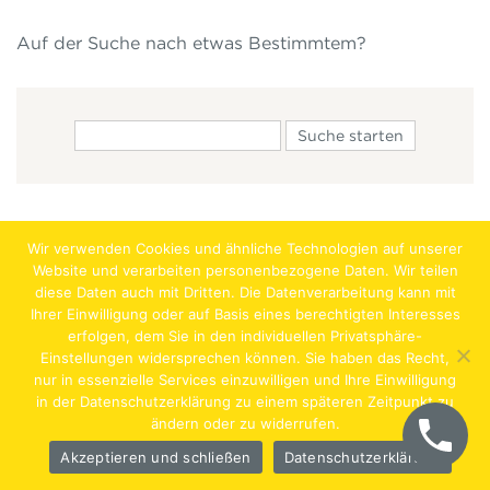
Auf der Suche nach etwas Bestimmtem?
Wir verwenden Cookies und ähnliche Technologien auf unserer
Website und verarbeiten personenbezogene Daten. Wir teilen
diese Daten auch mit Dritten. Die Datenverarbeitung kann mit
Ihrer Einwilligung oder auf Basis eines berechtigten Interesses
erfolgen, dem Sie in den individuellen Privatsphäre-
Jobs
Lehrstellen
Impressum
AGB
Datenschutz
Einstellungen widersprechen können. Sie haben das Recht,
nur in essenzielle Services einzuwilligen und Ihre Einwilligung
Hentschläger Bau GmbH – A-4222 Langenstein,
in der Datenschutzerklärung zu einem späteren Zeitpunkt zu
ändern oder zu widerrufen.
Georgestraße 30
Akzeptieren und schließen
Datenschutzerklärung