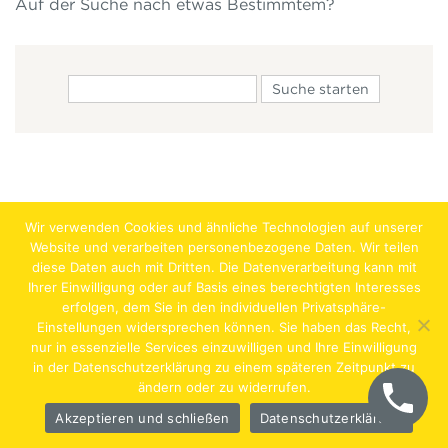
Auf der Suche nach etwas Bestimmtem?
Wir verwenden Cookies und ähnliche Technologien auf unserer
Website und verarbeiten personenbezogene Daten. Wir teilen
diese Daten auch mit Dritten. Die Datenverarbeitung kann mit
Ihrer Einwilligung oder auf Basis eines berechtigten Interesses
erfolgen, dem Sie in den individuellen Privatsphäre-
Jobs
Lehrstellen
Impressum
AGB
Datenschutz
Einstellungen widersprechen können. Sie haben das Recht,
nur in essenzielle Services einzuwilligen und Ihre Einwilligung
Hentschläger Bau GmbH – A-4222 Langenstein,
in der Datenschutzerklärung zu einem späteren Zeitpunkt zu
ändern oder zu widerrufen.
Georgestraße 30
Akzeptieren und schließen
Datenschutzerklärung