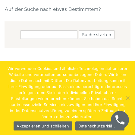
Auf der Suche nach etwas Bestimmtem?
Wir verwenden Cookies und ähnliche Technologien auf unserer
Website und verarbeiten personenbezogene Daten. Wir teilen
diese Daten auch mit Dritten. Die Datenverarbeitung kann mit
Ihrer Einwilligung oder auf Basis eines berechtigten Interesses
erfolgen, dem Sie in den individuellen Privatsphäre-
Jobs
Lehrstellen
Impressum
AGB
Datenschutz
Einstellungen widersprechen können. Sie haben das Recht,
nur in essenzielle Services einzuwilligen und Ihre Einwilligung
Hentschläger Bau GmbH – A-4222 Langenstein,
in der Datenschutzerklärung zu einem späteren Zeitpunkt zu
ändern oder zu widerrufen.
Georgestraße 30
Akzeptieren und schließen
Datenschutzerklärung