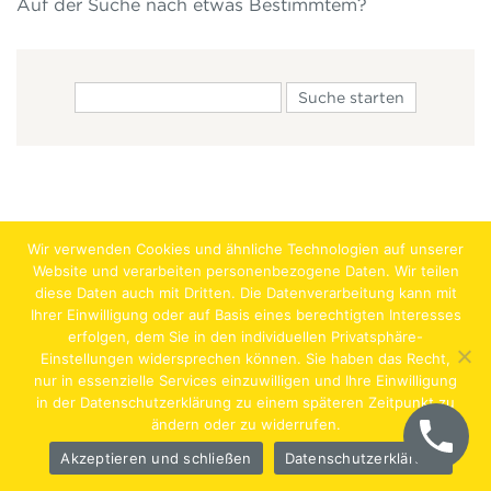
Auf der Suche nach etwas Bestimmtem?
Wir verwenden Cookies und ähnliche Technologien auf unserer
Website und verarbeiten personenbezogene Daten. Wir teilen
diese Daten auch mit Dritten. Die Datenverarbeitung kann mit
Ihrer Einwilligung oder auf Basis eines berechtigten Interesses
erfolgen, dem Sie in den individuellen Privatsphäre-
Jobs
Lehrstellen
Impressum
AGB
Datenschutz
Einstellungen widersprechen können. Sie haben das Recht,
nur in essenzielle Services einzuwilligen und Ihre Einwilligung
Hentschläger Bau GmbH – A-4222 Langenstein,
in der Datenschutzerklärung zu einem späteren Zeitpunkt zu
ändern oder zu widerrufen.
Georgestraße 30
Akzeptieren und schließen
Datenschutzerklärung