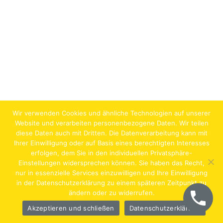
Wir verwenden Cookies und ähnliche Technologien auf unserer
Website und verarbeiten personenbezogene Daten. Wir teilen
diese Daten auch mit Dritten. Die Datenverarbeitung kann mit
Ihrer Einwilligung oder auf Basis eines berechtigten Interesses
erfolgen, dem Sie in den individuellen Privatsphäre-
Jobs
Lehrstellen
Impressum
AGB
Datenschutz
Einstellungen widersprechen können. Sie haben das Recht,
nur in essenzielle Services einzuwilligen und Ihre Einwilligung
Hentschläger Bau GmbH – A-4222 Langenstein,
in der Datenschutzerklärung zu einem späteren Zeitpunkt zu
ändern oder zu widerrufen.
Georgestraße 30
Akzeptieren und schließen
Datenschutzerklärung