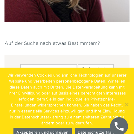
Auf der Suche nach etwas Bestimmtem?
Wir verwenden Cookies und ähnliche Technologien auf unserer
Website und verarbeiten personenbezogene Daten. Wir teilen
diese Daten auch mit Dritten. Die Datenverarbeitung kann mit
Ihrer Einwilligung oder auf Basis eines berechtigten Interesses
erfolgen, dem Sie in den individuellen Privatsphäre-
Jobs
Lehrstellen
Impressum
AGB
Datenschutz
Einstellungen widersprechen können. Sie haben das Recht,
nur in essenzielle Services einzuwilligen und Ihre Einwilligung
Hentschläger Bau GmbH – A-4222 Langenstein,
in der Datenschutzerklärung zu einem späteren Zeitpunkt zu
ändern oder zu widerrufen.
Georgestraße 30
Akzeptieren und schließen
Datenschutzerklärung