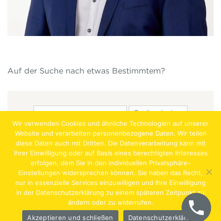
Auf der Suche nach etwas Bestimmtem?
Wir verwenden Cookies und ähnliche Technologien auf unserer
Website und verarbeiten personenbezogene Daten. Wir teilen
diese Daten auch mit Dritten. Die Datenverarbeitung kann mit
Ihrer Einwilligung oder auf Basis eines berechtigten Interesses
erfolgen, dem Sie in den individuellen Privatsphäre-
Jobs
Lehrstellen
Impressum
AGB
Datenschutz
Einstellungen widersprechen können. Sie haben das Recht,
nur in essenzielle Services einzuwilligen und Ihre Einwilligung
Hentschläger Bau GmbH – A-4222 Langenstein,
in der Datenschutzerklärung zu einem späteren Zeitpunkt zu
ändern oder zu widerrufen.
Georgestraße 30
Akzeptieren und schließen
Datenschutzerklärung