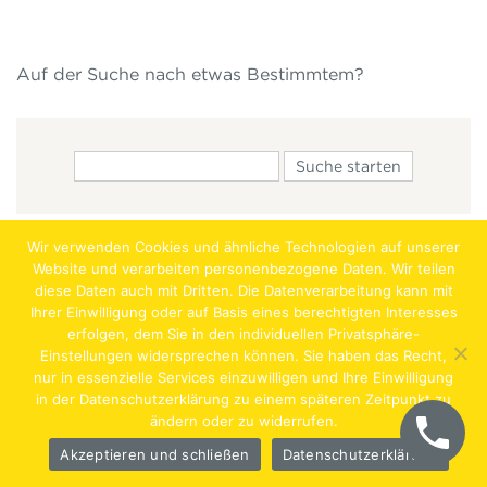
Auf der Suche nach etwas Bestimmtem?
Wir verwenden Cookies und ähnliche Technologien auf unserer
Website und verarbeiten personenbezogene Daten. Wir teilen
diese Daten auch mit Dritten. Die Datenverarbeitung kann mit
Ihrer Einwilligung oder auf Basis eines berechtigten Interesses
erfolgen, dem Sie in den individuellen Privatsphäre-
Jobs
Lehrstellen
Impressum
AGB
Datenschutz
Einstellungen widersprechen können. Sie haben das Recht,
nur in essenzielle Services einzuwilligen und Ihre Einwilligung
Hentschläger Bau GmbH – A-4222 Langenstein,
in der Datenschutzerklärung zu einem späteren Zeitpunkt zu
ändern oder zu widerrufen.
Georgestraße 30
Akzeptieren und schließen
Datenschutzerklärung