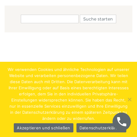
Wir verwenden Cookies und ähnliche Technologien auf unserer
Website und verarbeiten personenbezogene Daten. Wir teilen
diese Daten auch mit Dritten. Die Datenverarbeitung kann mit
Ihrer Einwilligung oder auf Basis eines berechtigten Interesses
erfolgen, dem Sie in den individuellen Privatsphäre-
Jobs
Lehrstellen
Impressum
AGB
Datenschutz
Einstellungen widersprechen können. Sie haben das Recht,
nur in essenzielle Services einzuwilligen und Ihre Einwilligung
Hentschläger Bau GmbH – A-4222 Langenstein,
in der Datenschutzerklärung zu einem späteren Zeitpunkt zu
ändern oder zu widerrufen.
Georgestraße 30
Akzeptieren und schließen
Datenschutzerklärung